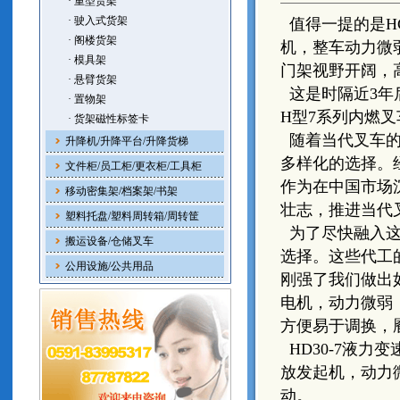
· 重型货架
· 驶入式货架
值得一提的是HC
· 阁楼货架
机，整车动力微
· 模具架
门架视野开阔，
· 悬臂货架
这是时隔近3年
· 置物架
H型7系列内燃叉
· 货架磁性标签卡
随着当代叉车的
升降机/升降平台/升降货梯
多样化的选择。
文件柜/员工柜/更衣柜/工具柜
作为在中国市场
移动密集架/档案架/书架
壮志，推进当代
塑料托盘/塑料周转箱/周转筐
为了尽快融入这
搬运设备/仓储叉车
选择。这些代工
公用设施/公共用品
刚强了我们做出如
电机，动力微弱
方便易于调换，
HD30-7液力
放发起机，动力
动。