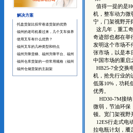
值得一提的是HC
机，整车动力微
解决方案
宁，门架视野开
·托盘货架比拟窄巷道货架的优势
这几年，重工奇
·福州的老司机看过来，几个叉车保养
奇迹部也都在举
小技巧一定要知道
·使用叉车有什么优势？
发明这个市场不
·福州叉车的几种类型和特点
张市场，以是本
·福州升降货梯、福州升降平台、福州
中国市场的重启
液压升降机-导轨升降机
·福州仓库货架的一些常用规格（福州
HB25-7全交
特都货架）
·福州仓储货架的主副架
机，抢先行业的
低落10%，功
优秀。
HD30-7M接
微弱，节油环保
顿。宽门架视野
12ES行走式
拉电瓶计划，餍