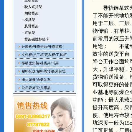
· 重型货架
· 驶入式货架
导轨链条式升降
· 阁楼货架
于不能开挖地坑
· 模具架
用于二层、三层
· 悬臂货架
物传输，有单柱
· 置物架
前常用的液压升
· 货架磁性标签卡
用途： 不能到
升降机/升降平台/升降货梯
效率的送货平台
文件柜/员工柜/更衣柜/工具柜
降台工作台面均
移动密集架/档案架/书架
大，升降平稳，
塑料托盘/塑料周转箱/周转筐
货物输送设备。
搬运设备/仓储叉车
可取得更好的使
公用设施/公共用品
业基地等防爆企
功能：最大承载
提升高度高，采
便、使用寿命较
坑深度一般为15
门可贯通，厂房