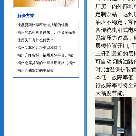
厂房，内外部均
定制泵站，达到
解决方案
油压不稳定，零
·托盘货架比拟窄巷道货架的优势
备传统曳引式电
·福州的老司机看过来，几个叉车保养
系统压力过高，
小技巧一定要知道
·使用叉车有什么优势？
层楼位置开门, 
·福州叉车的几种类型和特点
上升到最近的层
·福州升降货梯、福州升降平台、福州
可自动切断油路
液压升降机-导轨升降机
·福州仓库货架的一些常用规格（福州
时, 油温保护装
特都货架）
·福州仓储货架的主副架
本低：故障率低
行故障率可将至最
大幅度节能。